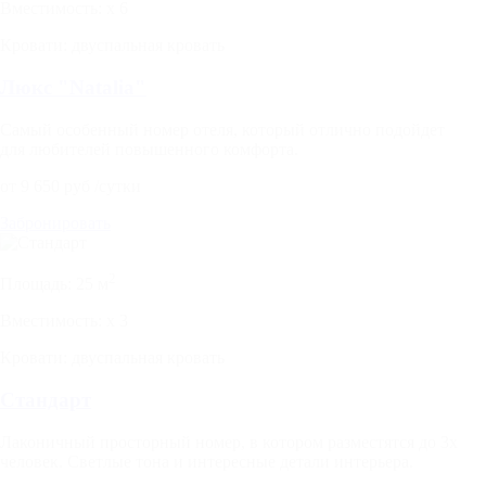
Вместимость:
x
6
Кровати:
двуспальная кровать
Люкс "Natalia"
Самый особенный номер отеля, который отлично подойдет
для любителей повышенного комфорта.
от
9 650
руб
/сутки
Забронировать
2
Площадь:
25 м
Вместимость:
x
3
Кровати:
двуспальная кровать
Стандарт
Лаконичный просторный номер, в котором разместятся до 3х
человек. Светлые тона и интересные детали интерьера.