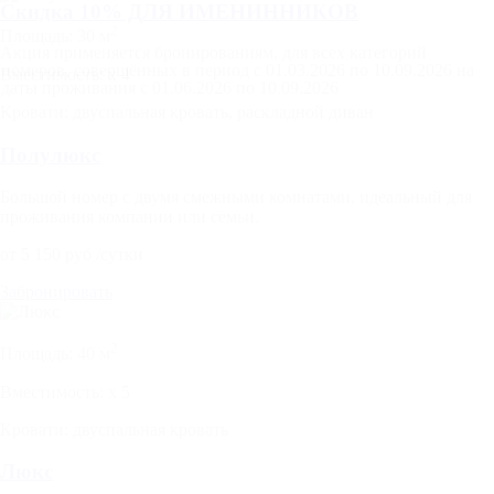
Скидка 10% ДЛЯ ИМЕНИННИКОВ
2
Площадь:
30 м
Акция применяется бронированиям, для всех категорий
номеров, совершённых в период с 01.03.2026 по 10.09.2026 на
Вместимость:
x
4
даты проживания с 01.06.2026 по 10.09.2026
Кровати:
двуспальная кровать, раскладной диван
Полулюкс
Большой номер с двумя смежными комнатами, идеальный для
проживания компании или семьи.
от
5 150
руб
/сутки
Забронировать
2
Площадь:
40 м
Вместимость:
x
5
Кровати:
двуспальная кровать
Люкс