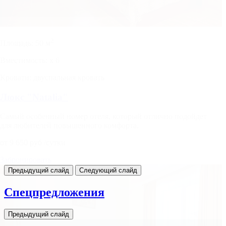
2
Площадь:
50 м
Вместимость:
x
6
Кровати:
двуспальная кровать
Люкс "Natalia"
Самый особенный номер отеля, который отлично подойдет
для любителей повышенного комфорта.
от
9 650
руб
/сутки
Забронировать
Предыдущий слайд
Следующий слайд
Спецпредложения
Предыдущий слайд