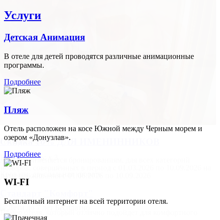
Услуги
Детская Анимация
В отеле для детей проводятся различные анимационные
программы.
Подробнее
Пляж
Отель расположен на косе Южной между Черным морем и
озером «Донузлав».
2
Скидка 10% ДЛЯ ИМЕНИННИКОВ
Площадь:
25 м
Подробнее
Вместимость:
x
3
Акция применяется бронированиям, для всех категорий
номеров, совершённых в период с 01.03.2026 по 10.09.2026 на
Кровати:
двуспальная кровать
даты проживания с 01.06.2026 по 10.09.2026
WI-FI
Стандарт "Комфорт"
Бесплатный интернет на всей территории отеля.
Номер отеля, который отлично подойдет для комфортного